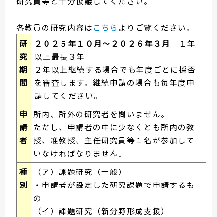
研究員等と十分協議してください。
各教員の研究内容は
こちら
よりご覧ください。
研
２０２５年１０月～２０２６年３月
１年
究
以上最長３年
期
２年以上継続する場合でも年度ごとに採否
間
を審査します。継続申請の場合も毎年度申
請してください。
申
所内、所外の研究者を問いません。
請
ただし、申請者の中に少なくとも所内の教
者
授、准教授、主任研究員等１名が参加して
いなければなりません。
種
（ア）課題研究（一般）
別
・申請者が設定した研究課題で申請するも
の
（イ）課題研究（新分野形成支援）