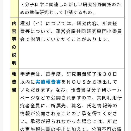
・分子科学に関連した新しい研究分野開拓のた
めの準備研究として申請するもの。
内
種別（イ）については、研究内容、所要経
容
費等について、運営会議共同研究専門小委員
等
会で説明していただくことがあります。
の
説
明
報
申請者は、毎年度、研究期間終了後３０日
告
以内に
実施報告書
をＮＯＵＳから提出して
書
いただきます。なお、報告書は分子研ホーム
ページなどで公開されますので、共同利用研
究者全員に、所属先、職名、氏名情報等の
情報が公開されることの了承を得てくださ
い。承認が得られなかった場合には、所定
の実施報告書の提出に加えて、公開不可の情