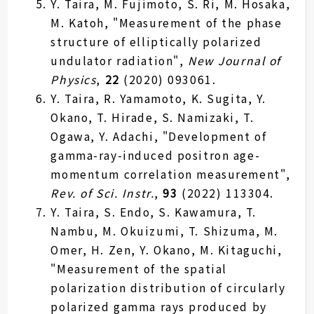
Y. Taira, M. Fujimoto, S. Ri, M. Hosaka,
M. Katoh, "Measurement of the phase
structure of elliptically polarized
undulator radiation",
New Journal of
Physics
,
22
(2020) 093061.
Y. Taira, R. Yamamoto, K. Sugita, Y.
Okano, T. Hirade, S. Namizaki, T.
Ogawa, Y. Adachi, "Development of
gamma-ray-induced positron age-
momentum correlation measurement",
Rev. of Sci. Instr.
,
93
(2022) 113304.
Y. Taira, S. Endo, S. Kawamura, T.
Nambu, M. Okuizumi, T. Shizuma, M.
Omer, H. Zen, Y. Okano, M. Kitaguchi,
"Measurement of the spatial
polarization distribution of circularly
polarized gamma rays produced by