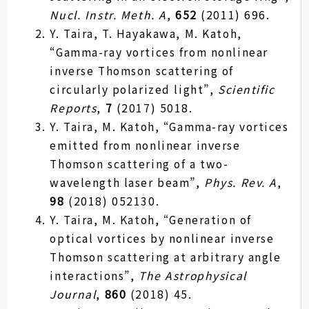
Nucl. Instr. Meth. A
,
652
(2011) 696.
Y. Taira, T. Hayakawa, M. Katoh,
“Gamma-ray vortices from nonlinear
inverse Thomson scattering of
circularly polarized light”,
Scientific
Reports
,
7
(2017) 5018.
Y. Taira, M. Katoh, “Gamma-ray vortices
emitted from nonlinear inverse
Thomson scattering of a two-
wavelength laser beam”,
Phys. Rev. A
,
98
(2018) 052130.
Y. Taira, M. Katoh, “Generation of
optical vortices by nonlinear inverse
Thomson scattering at arbitrary angle
interactions”,
The Astrophysical
Journal
,
860
(2018) 45.