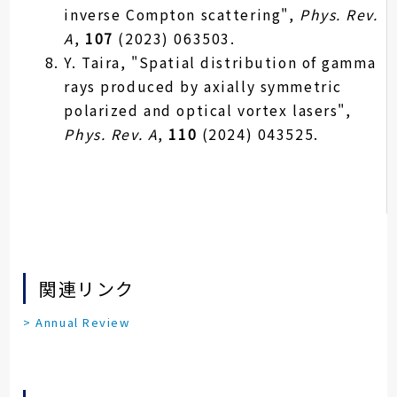
inverse Compton scattering",
Phys. Rev.
A
,
107
(2023) 063503.
Y. Taira, "Spatial distribution of gamma
rays produced by axially symmetric
polarized and optical vortex lasers",
Phys. Rev. A
,
110
(2024) 043525.
関連リンク
> Annual Review