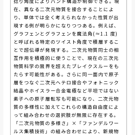
捻り角度によりバンド構造が制御できる。現
在、異なる二次元物質を接合することによ
り、単体では全く考えられなかった性質が出
現する例が明らかになりつつある。例えば、
グラフェンとグラフェンを魔法角(≈1.1 度)
と呼ばれる特定のツイスト角度で積層するこ
とで超伝導が発現する。二次元物質同士の相
互作用を積極的に使うことで、現在の三次元
物質科学の限界を超えたブレイクスルーをも
たらす可能性がある。さらに同一面内で原子
層をつなぐ二次元ヘテロ接合やフォトニック
結晶やホイスラー合金電極など平坦ではない
素子への原子層転写も可能になり、二次元物
質の多様性に加えてこれらの構造自由度によ
って組み合わせの選択肢が無限に存在する。
「二次元物質の多様さ」×「ファンデルワー
ルス集積技術」の組み合わせにより、新規物