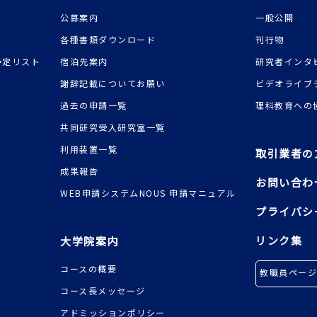
公募案内
一般公開
各種書類ダウンロード
刊行物
予定リスト
宿泊先案内
研究者インタ
謝辞記載についてお願い
ビデオライブ
過去の申請一覧
理科教育への
共同研究受入研究室一覧
利用装置一覧
取引業者の
成果報告
お問い合わ
WEB申請システムNOUS 申請マニュアル
プライバシ
リンク集
大学院案内
コースの概要
教職員ペー
コース長メッセージ
アドミッションポリシー