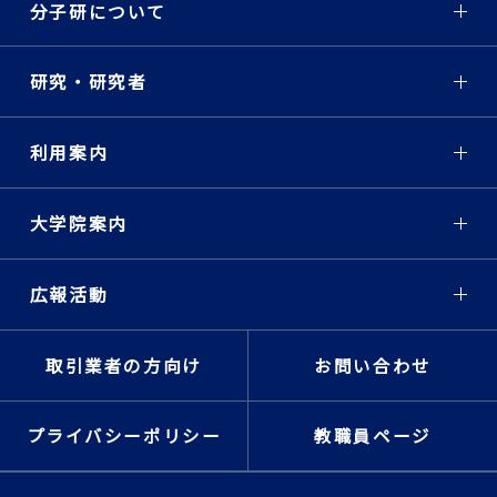
記念行事およびUVSORシ
分子研について
ンポジウム2023（12/1～
12/3）
研究・研究者
2023-11-10
第973回分子研コロキウム
時間分解走査プローブ顕微
利用案内
鏡法とナノ科学
Time-resolved scanning
probe microscopy and
大学院案内
nanoscience
重川 秀実 教授（筑波大学
数理物質系)
広報活動
2023-11-02
2023年度分子研異分野技
取引業者の方向け
お問い合わせ
術交流セミナー（第６回）
～ 有機合成DXへの期待 ～
プライバシーポリシー
教職員ページ
2023-10-24
放射光60周年記念シンポジ
ウム（25日まで）