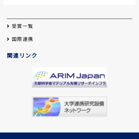
領域・時空間エンジニアリ
ング研究 チームリーダ
ー）
受賞一覧
2023-12-11
第974回分子研コロキウム
国際連携
「Putting Molecular
Clusters to Work in
関連リンク
Analytical Chemistry:
Quantitative Chiral
Analysis using the
Chiral Tag Method」
Prof. Brooks H.
Pate（University of
Virginia)
2023-12-05
第13回量子化学スクール
2023-12-01
極端紫外光研究施設40周年