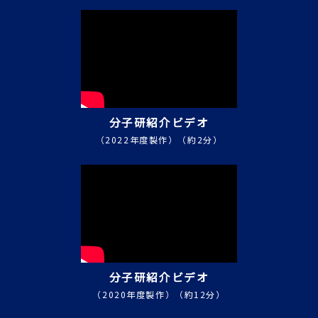
2023-10-22
大学共同利用機関シンポジ
ウム2023
2023-10-20
第137回分子科学フォーラ
ム
分子研紹介ビデオ
パズルのように分子を作る
（2022年度製作）（約2分）
〜曲がった炭素分子の有機
合成〜
瀬川 泰知（分子科学研究
所 准教授・総合研究大学
院大学 准教授）
2023-10-20
2023年度分子研異分野技
術交流セミナー（第５回）
分子研紹介ビデオ
～ 分子構造解析のNMR活
用 ～
（2020年度製作）（約12分）
NMRの依頼分析で遭遇し