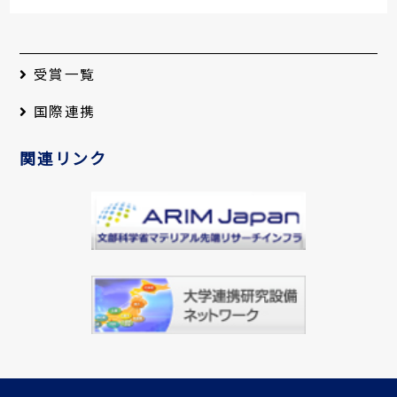
学院大学・共催：分子科学
研究所
2008-12-04
受賞一覧
【集中講義】電子状態動力
学・分子エネルギー変換
国際連携
講義担当者：大森賢治、中
村敏和
関連リンク
2008-12-04
【集中講義】基礎光化学
講義担当者：小杉信博
2008-12-04
【集中講義】錯体合成化学
講義担当者：田中晃二
2008-12-03
分子・物質シミュレーショ
ン中核拠点形成 第41回Ｃ
ＭＳ（計算分子科学）セミ