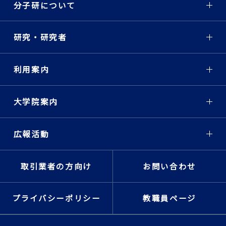
ナー
分子研について
「The current status of
semiclassical initial
value representation
研究・研究者
(SC-IVR) applications in
complex systems」
Dr. Jian Liu (カリフォル
利用案内
ニア大学)
2008-12-01
大学院案内
第18回光分子科学フォーラ
ム
「Ultrafast Laser
広報活動
Control of Matter」
Professor Thomas
Baumert (The
取引業者の方向け
お問い合わせ
University of Kassel)
2008-11-13
プライバシーポリシー
教職員ページ
第17回光分子科学フォーラ
ム
「Derivation of the