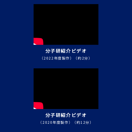
coordinate-momentum
commutation relation
and the quantum
dynamical equations
from canonical
invariance」
Professor Moshe
Shapiro （The
分子研紹介ビデオ
University of British
（2022年度製作）（約2分）
Columbia）
2008-11-11
第8回エクストリームフォ
トニクス研究会
「Ultrafast meets
ultracold」
2008-11-10
分子研紹介ビデオ
第16回光分子科学フォーラ
ム
（2020年度製作）（約12分）
「New EDM Search with