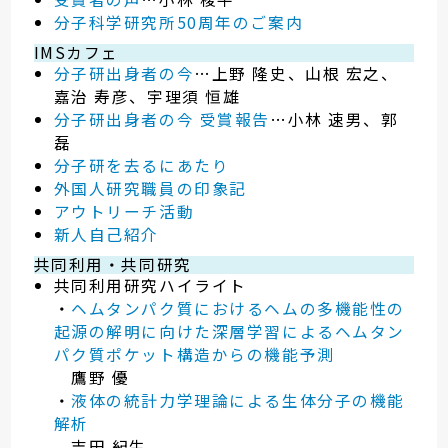
分子科学研究所50周年のご案内
IMSカフェ
分子研出身者の今
…上野 隆史、山根 宏之、
嘉治 寿彦、宇理須 恒雄
分子研出身者の今 受賞報告
…小林 速男、郭
磊
分子研を去るにあたり
外国人研究職員の印象記
アウトリーチ活動
新人自己紹介
共同利用・共同研究
共同利用研究ハイライト
・
ヘムタンパク質におけるヘムの多機能性の
起源の解明に向けた深層学習によるヘムタン
パク質ポケット構造からの機能予測
鷹野 優
・
液体の統計力学理論による生体分子の機能
解析
吉田 紀生