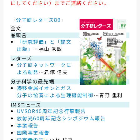
にしてください）までご連絡ください。
「
分子研レターズ89
」
全文
巻頭言
「研究評価」と「論文
出版」
…福山 秀敏
レターズ
分子研ネットワークに
よる創発
…君塚 信夫
分子科学の最先端
遷移金属イオンとガス
分子の協奏による生理機能制御
…青野 重利
IMSニュース
UVSOR40周年記念行事報告
放射光60周年記念シンポジウム報告
事業報告
国際事業報告
受賞者の声
…小林 稜平